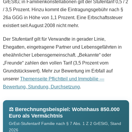
GrEStG; in Familienkonstellationen gilt der Stufentarif 0,5 / 2
/ 3,5 Prozent. Hinzu kommt die Eintragungsgebühr nach §
26a GGG in Höhe von 1,1 Prozent. Eine Erbschaftssteuer
existiert seit August 2008 nicht mehr.
Der Stufentarif gilt für Verwandte in gerader Linie,
Ehegatten, eingetragene Partner und Lebensgefährten in
eheähnlicher Lebensgemeinschaft. „Bekannte“ oder
„Freunde“ zahlen den vollen Tarif (3,5 Prozent vom
Grundstückswert). Mehr zur Bewertung im Erbfall auf
unserer
Themenseite Pflichtteil und Immobilie —
Bewertung, Stundung, Durchsetzung
.
⚖️ Berechnungsbeispiel: Wohnhaus 850.000
Euro als Vermächtnis
GrEst-Stufentarif Familie nach § 7 Abs. 1 Z 2 GrEStG, Stand
2026