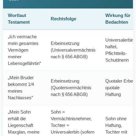
Wortlaut
Wirkung für
Rechtsfolge
Testament
Bedachten
„Ich vermache
Universalerbin,
mein gesamtes
Erbeinsetzung
haftet,
Vermögen
(Universalvermächtnis
Pflichtteils-
meiner
nach § 656 ABGB)
Schuldnerin
Lebensgefährtin“
„Mein Bruder
Erbeinsetzung
Quotaler Erbe,
bekommt 1/4
(Quotenvermächtnis
quotale
meines
nach § 656 ABGB)
Haftung
Nachlasses“
„Mein Sohn
Sohn =
erhält die
Vermächtnisnehmer,
Sohn ohne
Liegenschaft
Tochter =
Haftung,
Maxglan, meine
Universalerbin (sofern
Tochter mit